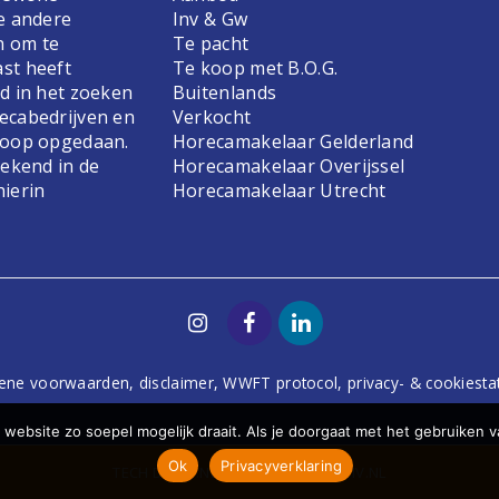
e andere
Inv & Gw
n om te
Te pacht
st heeft
Te koop met B.O.G.
d in het zoeken
Buitenlands
ecabedrijven en
Verkocht
koop opgedaan.
Horecamakelaar Gelderland
bekend in de
Horecamakelaar Overijssel
hierin
Horecamakelaar Utrecht
ene voorwaarden
,
disclaimer
,
WWFT protocol
,
privacy- & cookiest
website zo soepel mogelijk draait. Als je doorgaat met het gebruiken v
Ok
Privacyverklaring
TECH
DODO.NL
| DESIGN
STUDIOVIV.NL