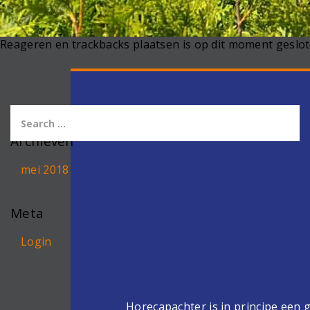
Reageren en trackbacks plaatsen is op dit moment geslot
Archieven
mei 2018
Meta
Login
Horecapachter is in principe een