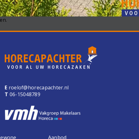
en.
E
roelof@horecapachter.nl
T
06-15048789
 gewone
Aanbod