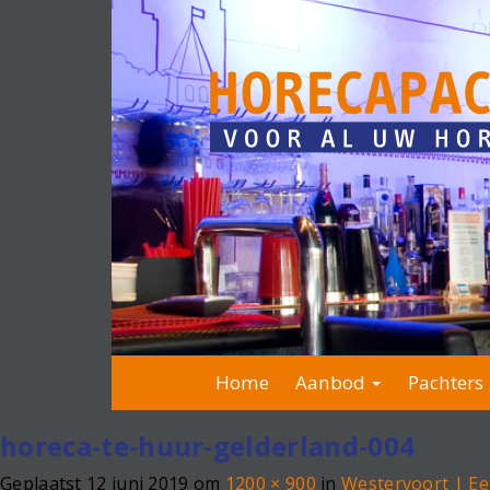
Home
Aanbod
Pachters 
horeca-te-huur-gelderland-004
Geplaatst
12 juni 2019
om
1200 × 900
in
Westervoort | Ee