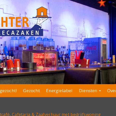
gezocht!
Gezocht
Energielabel
Diensten
Ove
tcafé, Cafetaria & Zaalverhuur met bedrijfswoning