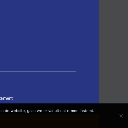
atement
an de website, gaan we er vanuit dat ermee instemt.