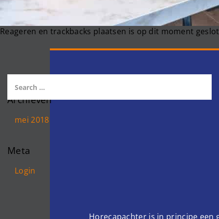
Reageren en trackbacks plaatsen is op dit moment geslot
Archieven
mei 2018
Meta
Login
Horecapachter is in principe een