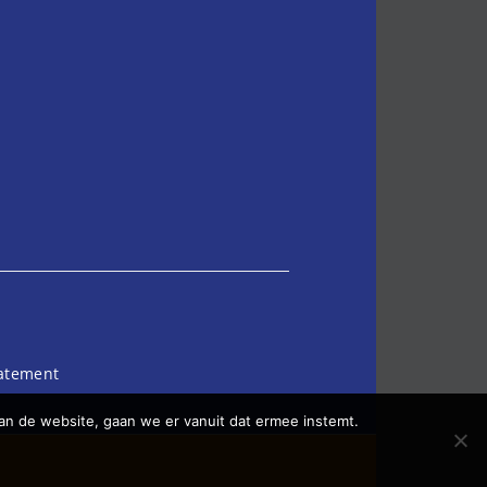
tatement
an de website, gaan we er vanuit dat ermee instemt.