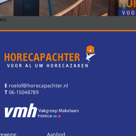
en.
E
roelof@horecapachter.nl
T
06-15048789
 gewone
Aanbod