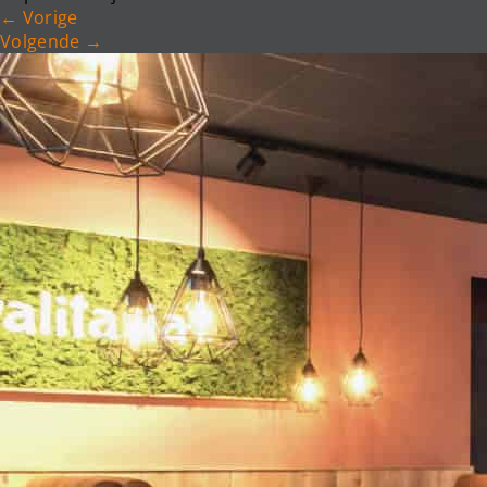
←
Vorige
Volgende
→