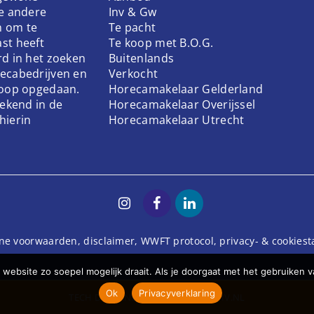
ke andere
Inv & Gw
n om te
Te pacht
st heeft
Te koop met B.O.G.
rd in het zoeken
Buitenlands
ecabedrijven en
Verkocht
koop opgedaan.
Horecamakelaar Gelderland
bekend in de
Horecamakelaar Overijssel
hierin
Horecamakelaar Utrecht
ne voorwaarden
,
disclaimer
,
WWFT protocol
,
privacy- & cookies
website zo soepel mogelijk draait. Als je doorgaat met het gebruiken v
Ok
Privacyverklaring
TECH
DODO.NL
| DESIGN
STUDIOVIV.NL