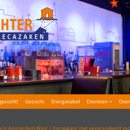
gezocht!
Gezocht
Energielabel
Diensten
Over
ia in Amsterdam-West | Instapkans met gegarandeerd vo