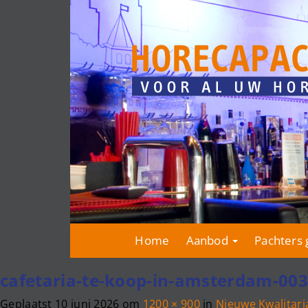
Home
Aanbod
Pachters 
cafetaria-te-koop-in-amsterdam-003
Geplaatst
10 juni 2026
om
1200 × 900
in
Nieuwe Kwalitar