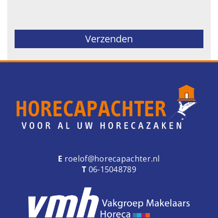
Gelieve dit veld leeg te laten.
E
roelof@horecapachter.nl
T
06-15048789