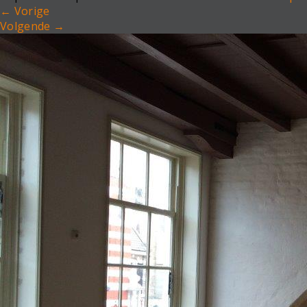
←
Vorige
Volgende
→