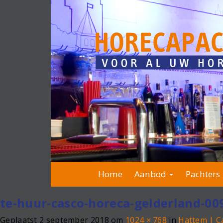
Home
Aanbod
Pachters 
te-huur-casco-horeca-gelderland-00
Geplaatst
2 september 2018
om
1024 × 768
in
Hattem | C