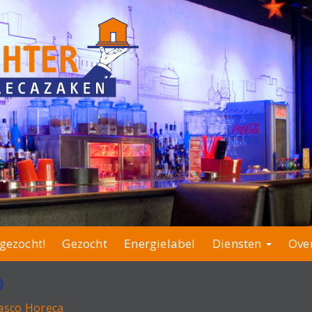
gezocht!
Gezocht
Energielabel
Diensten
Ove
9
asco Horeca