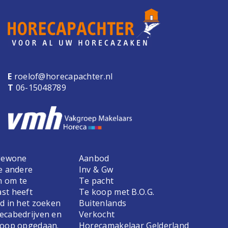
E
roelof@horecapachter.nl
T
06-15048789
 gewone
Aanbod
e andere
Inv & Gw
n om te
Te pacht
st heeft
Te koop met B.O.G.
d in het zoeken
Buitenlands
ecabedrijven en
Verkocht
koop opgedaan.
Horecamakelaar Gelderland