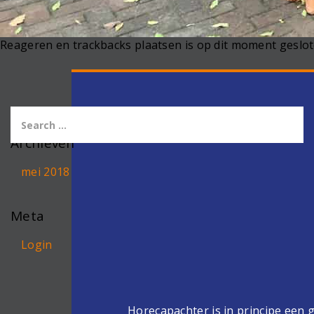
Reageren en trackbacks plaatsen is op dit moment geslot
Archieven
mei 2018
Meta
Login
Horecapachter is in principe een