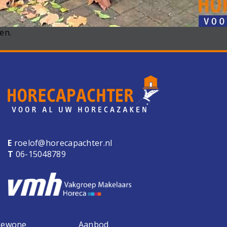
en.
E
roelof@horecapachter.nl
T
06-15048789
 gewone
Aanbod