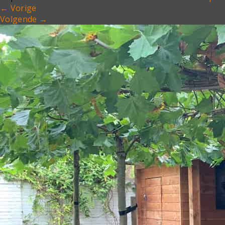
←
Vorige
Volgende
→