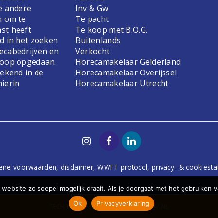
e andere
Inv & Gw
n om te
Te pacht
st heeft
Te koop met B.O.G.
d in het zoeken
Buitenlands
ecabedrijven en
Verkocht
koop opgedaan.
Horecamakelaar Gelderland
bekend in de
Horecamakelaar Overijssel
hierin
Horecamakelaar Utrecht
ene voorwaarden
,
disclaimer
,
WWFT protocol
,
privacy- & cookiest
website zo soepel mogelijk draait. Als je doorgaat met het gebruiken v
Ok
Privacyverklaring
TECH
DODO.NL
| DESIGN
STUDIOVIV.NL