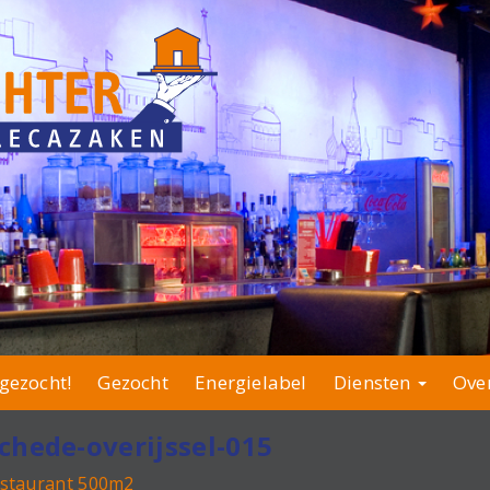
gezocht!
Gezocht
Energielabel
Diensten
Ove
chede-overijssel-015
estaurant 500m2