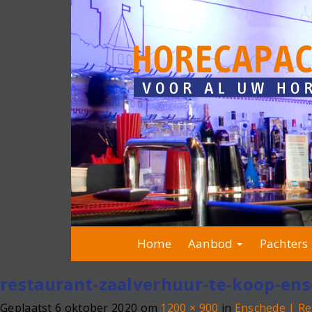
Home
Aanbod
Pachters 
restaurant-zaalverhuur-te-koop-ens
Geplaatst
6 oktober 2020
om
1200 × 900
in
Enschede | R