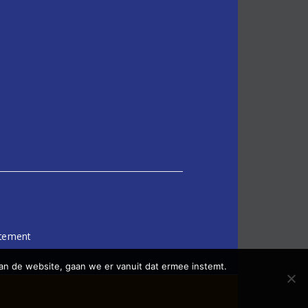
atement
an de website, gaan we er vanuit dat ermee instemt.