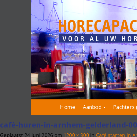
Home
Aanbod
Pachters 
café-huren-in-arnhem-gelderland-0
Geplaatst
24 juni 2026
om
1200 × 900
in
Café starten in 