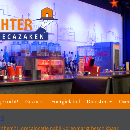
gezocht!
Gezocht
Energielabel
Diensten
Over
03
Arnhem? Horecalocatie nabij Korenmarkt beschikbaar