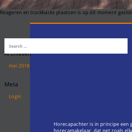
Reageren en trackbacks plaatsen is op dit moment geslot
Archieven
mei 2018
Meta
Login
Horecapachter is in principe een
horecamakelaar, dat net zoals el