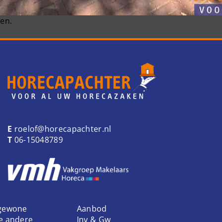
en.
E
roelof@horecapachter.nl
T
06-15048789
 gewone
Aanbod
ke andere
Inv & Gw