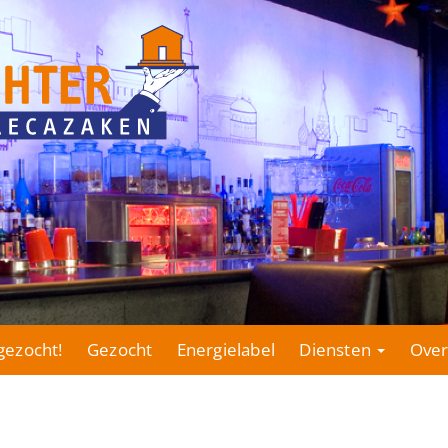
gezocht!
Gezocht
Energielabel
Diensten
Over