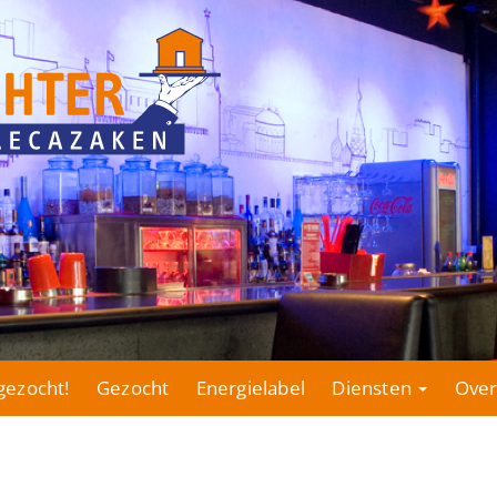
gezocht!
Gezocht
Energielabel
Diensten
Over