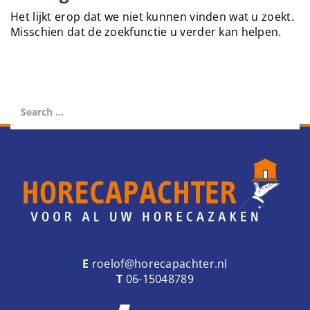
e
Het lijkt erop dat we niet kunnen vinden wat u zoekt.
n
Misschien dat de zoekfunctie u verder kan helpen.
a
v
i
g
a
t
i
o
n
E
roelof@horecapachter.nl
T
06-15048789