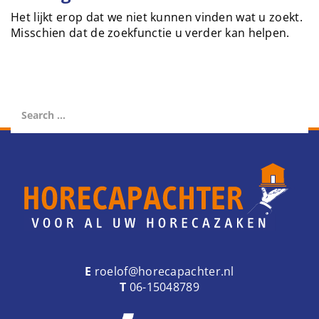
e
Het lijkt erop dat we niet kunnen vinden wat u zoekt.
n
Misschien dat de zoekfunctie u verder kan helpen.
a
v
i
g
a
t
i
o
n
E
roelof@horecapachter.nl
T
06-15048789