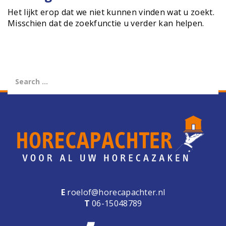
e
Het lijkt erop dat we niet kunnen vinden wat u zoekt.
n
Misschien dat de zoekfunctie u verder kan helpen.
a
v
i
g
a
t
i
o
n
E
roelof@horecapachter.nl
T
06-15048789