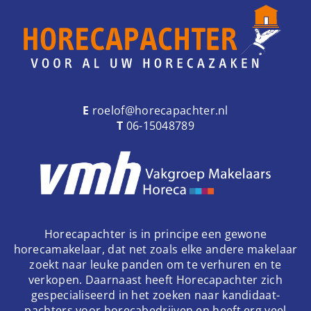
e
n
a
v
i
g
a
E
roelof@horecapachter.nl
t
T
06-15048789
i
o
n
Horecapachter is in principe een gewone
horecamakelaar, dat net zoals elke andere makelaar
zoekt naar leuke panden om te verhuren en te
verkopen. Daarnaast heeft Horecapachter zich
gespecialiseerd in het zoeken naar kandidaat-
pachters voor horecabedrijven en heeft erg veel