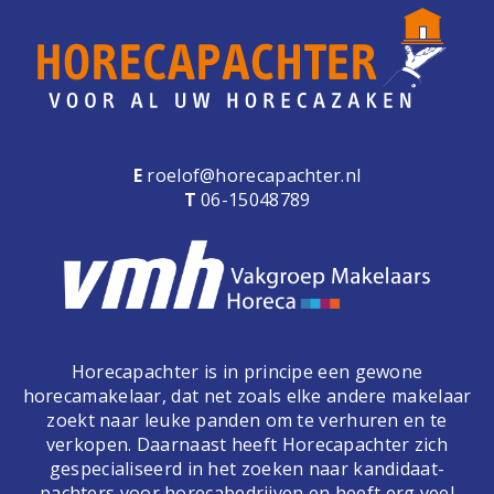
e
n
a
v
i
g
a
E
roelof@horecapachter.nl
t
T
06-15048789
i
o
n
Horecapachter is in principe een gewone
horecamakelaar, dat net zoals elke andere makelaar
zoekt naar leuke panden om te verhuren en te
verkopen. Daarnaast heeft Horecapachter zich
gespecialiseerd in het zoeken naar kandidaat-
pachters voor horecabedrijven en heeft erg veel