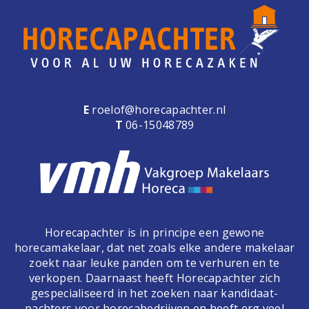
e
n
a
v
i
g
a
E
roelof@horecapachter.nl
t
T
06-15048789
i
o
n
Horecapachter is in principe een gewone
horecamakelaar, dat net zoals elke andere makelaar
zoekt naar leuke panden om te verhuren en te
verkopen. Daarnaast heeft Horecapachter zich
gespecialiseerd in het zoeken naar kandidaat-
pachters voor horecabedrijven en heeft erg veel