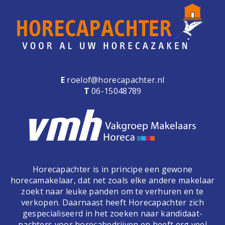
e
n
a
v
i
g
a
E
roelof@horecapachter.nl
t
T
06-15048789
i
o
n
Horecapachter is in principe een gewone
horecamakelaar, dat net zoals elke andere makelaar
zoekt naar leuke panden om te verhuren en te
verkopen. Daarnaast heeft Horecapachter zich
gespecialiseerd in het zoeken naar kandidaat-
pachters voor horecabedrijven en heeft erg veel