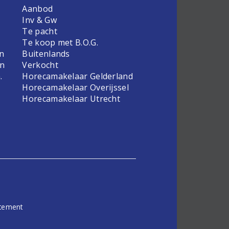
Aanbod
Inv & Gw
Te pacht
Te koop met B.O.G.
en
Buitenlands
en
Verkocht
.
Horecamakelaar Gelderland
Horecamakelaar Overijssel
Horecamakelaar Utrecht
atement