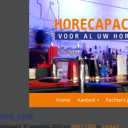
Home
Aanbod
Pachters 
IMG_0038
Geplaatst
31 augustus 2020
om
900 × 1200
in
Contact