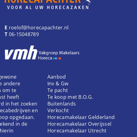
E
roelof@horecapachter.nl
T
06-15048789
 gewone
Aanbod
ke andere
Inv & Gw
n om te
Te pacht
st heeft
Te koop met B.O.G.
rd in het zoeken
Buitenlands
ecabedrijven en
Verkocht
koop opgedaan.
Horecamakelaar Gelderland
bekend in de
Horecamakelaar Overijssel
hierin
Horecamakelaar Utrecht