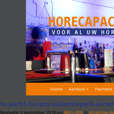
Home
Aanbod
Pachters 
te-pacht-horeca-vakantiepark-utrec
Geplaatst
3 september 2018
om
800 × 600
in
Utrechtse H