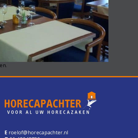
en.
E
roelof@horecapachter.nl