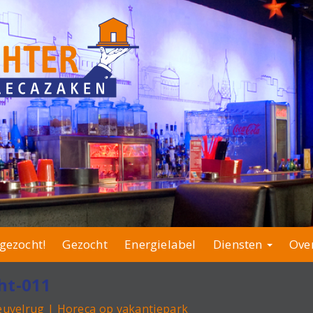
gezocht!
Gezocht
Energielabel
Diensten
Ove
ht-011
euvelrug | Horeca op vakantiepark