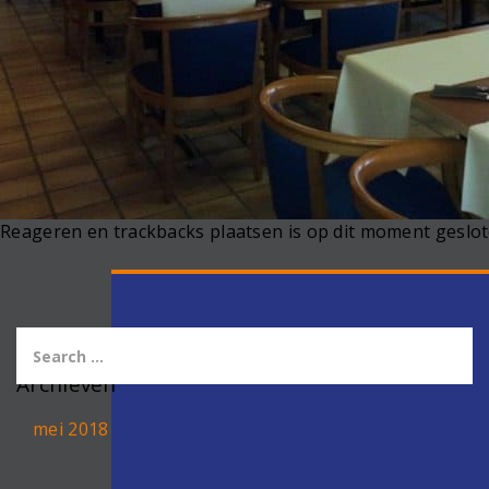
Reageren en trackbacks plaatsen is op dit moment geslot
Archieven
mei 2018