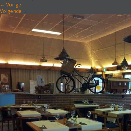
←
Vorige
Volgende
→