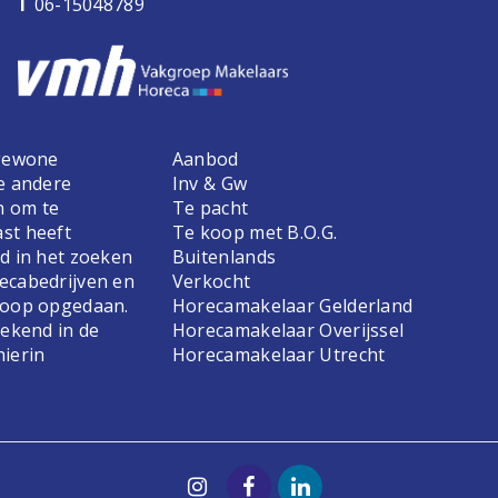
T
06-15048789
 gewone
Aanbod
e andere
Inv & Gw
n om te
Te pacht
st heeft
Te koop met B.O.G.
d in het zoeken
Buitenlands
ecabedrijven en
Verkocht
koop opgedaan.
Horecamakelaar Gelderland
bekend in de
Horecamakelaar Overijssel
hierin
Horecamakelaar Utrecht