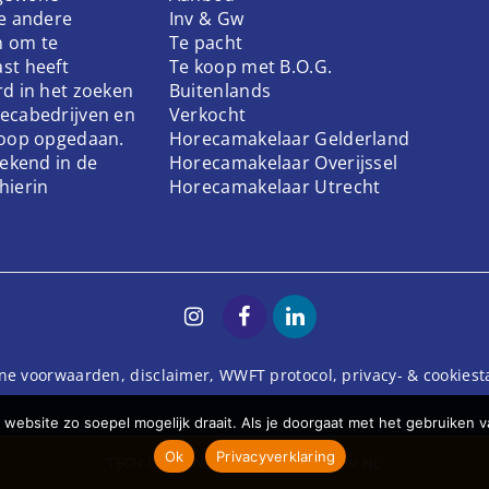
ke andere
Inv & Gw
n om te
Te pacht
st heeft
Te koop met B.O.G.
rd in het zoeken
Buitenlands
ecabedrijven en
Verkocht
koop opgedaan.
Horecamakelaar Gelderland
bekend in de
Horecamakelaar Overijssel
hierin
Horecamakelaar Utrecht
ne voorwaarden
,
disclaimer
,
WWFT protocol
,
privacy- & cookies
website zo soepel mogelijk draait. Als je doorgaat met het gebruiken v
Ok
Privacyverklaring
TECH
DODO.NL
| DESIGN
STUDIOVIV.NL