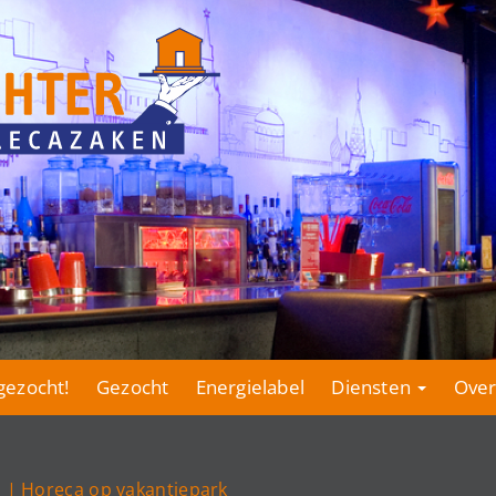
gezocht!
Gezocht
Energielabel
Diensten
Over
 | Horeca op vakantiepark