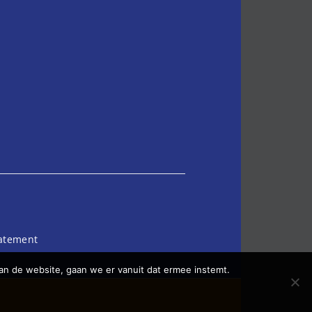
tatement
an de website, gaan we er vanuit dat ermee instemt.