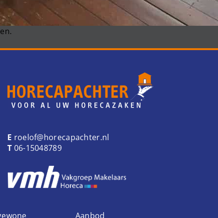
en.
E
roelof@horecapachter.nl
T
06-15048789
 gewone
Aanbod