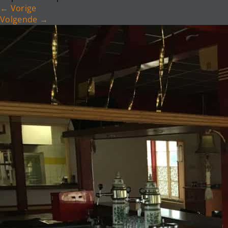
←
Vorige
Volgende
→