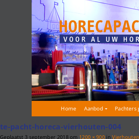
Home
Aanbod
Pachters 
te-pacht-horeca-vierhouten-004
Geplaatst
3 september 2018
om
1200 × 900
in
Vierhouten