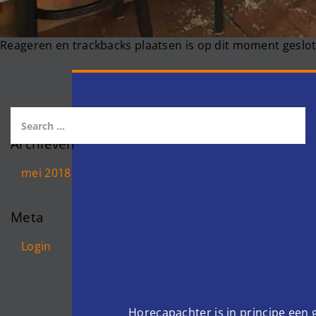
Reageren en trackbacks plaatsen is op dit moment geslot
Archieven
mei 2018
Meta
Login
Horecapachter is in principe een