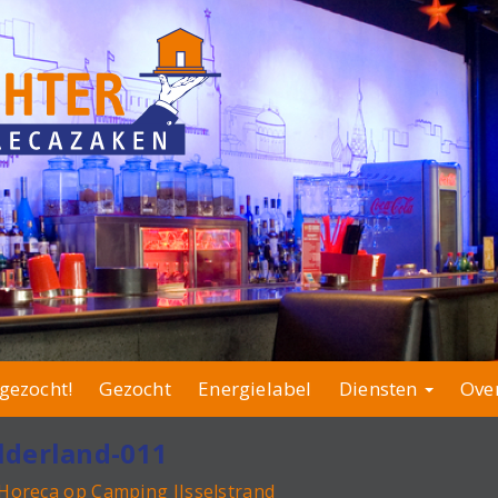
gezocht!
Gezocht
Energielabel
Diensten
Ove
lderland-011
Horeca op Camping IJsselstrand