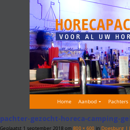
Home
Aanbod
Pachters 
pachter-gezocht-horeca-camping-ge
Geplaatst
1 september 2018
om
800 × 600
in
Doesburg | 