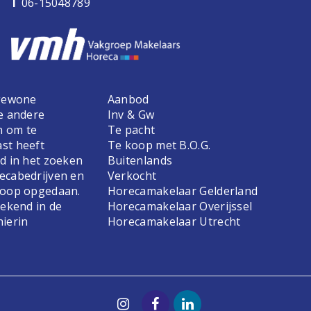
T
06-15048789
 gewone
Aanbod
e andere
Inv & Gw
n om te
Te pacht
st heeft
Te koop met B.O.G.
d in het zoeken
Buitenlands
ecabedrijven en
Verkocht
koop opgedaan.
Horecamakelaar Gelderland
bekend in de
Horecamakelaar Overijssel
hierin
Horecamakelaar Utrecht