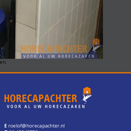
en.
E
roelof@horecapachter.nl