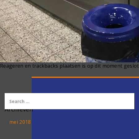
Reageren en trackbacks plaatsen is op dit moment geslot
Archieven
mei 2018