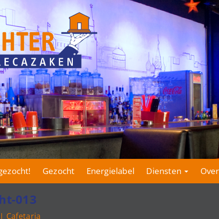
gezocht!
Gezocht
Energielabel
Diensten
Over
ht-013
| Cafetaria