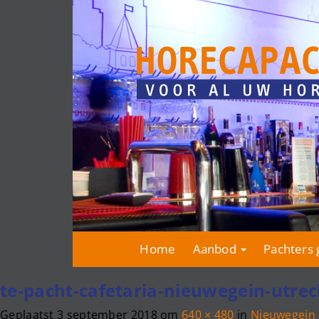
Home
Aanbod
Pachters 
te-pacht-cafetaria-nieuwegein-utrec
Geplaatst
3 september 2018
om
640 × 480
in
Nieuwegein 