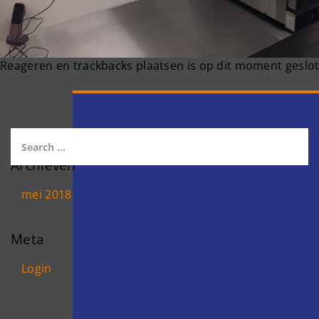
Reageren en trackbacks plaatsen is op dit moment geslot
Archieven
mei 2018
Meta
Login