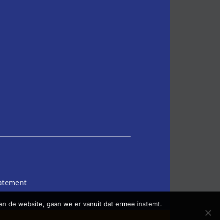
tatement
an de website, gaan we er vanuit dat ermee instemt.