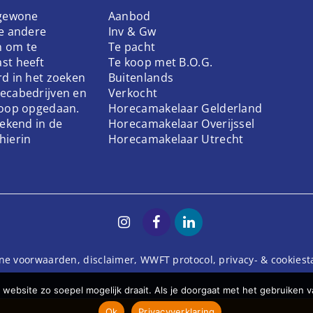
 gewone
Aanbod
ke andere
Inv & Gw
n om te
Te pacht
st heeft
Te koop met B.O.G.
rd in het zoeken
Buitenlands
ecabedrijven en
Verkocht
koop opgedaan.
Horecamakelaar Gelderland
bekend in de
Horecamakelaar Overijssel
hierin
Horecamakelaar Utrecht
ne voorwaarden
,
disclaimer
,
WWFT protocol
,
privacy- & cookies
website zo soepel mogelijk draait. Als je doorgaat met het gebruiken v
Ok
Privacyverklaring