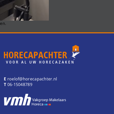
en.
E
roelof@horecapachter.nl
T
06-15048789