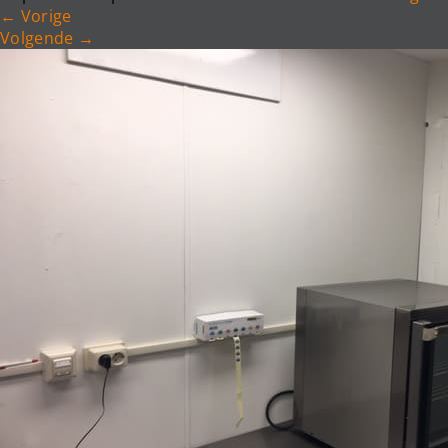
←
Vorige
Volgende
→