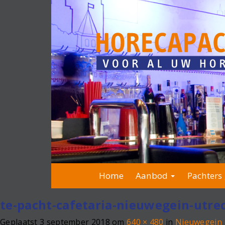
Home
Aanbod
Pachters 
te-pacht-cafetaria-nieuwegein-utre
Geplaatst
3 september 2018
om
640 × 480
in
Nieuwegein 