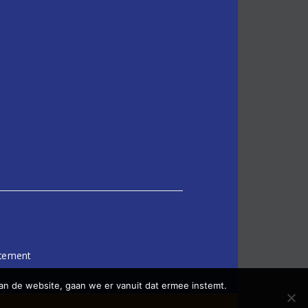
atement
an de website, gaan we er vanuit dat ermee instemt.