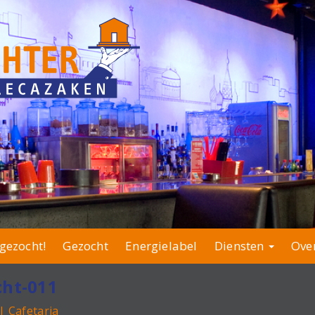
gezocht!
Gezocht
Energielabel
Diensten
Ove
cht-011
| Cafetaria