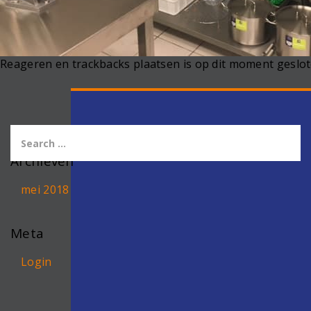
Reageren en trackbacks plaatsen is op dit moment geslot
Archieven
mei 2018
Meta
Login