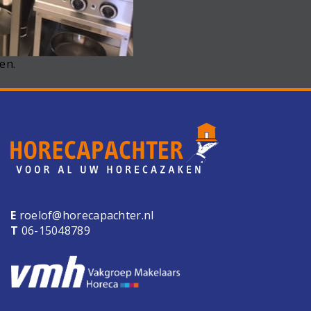
en.
E
roelof@horecapachter.nl
T
06-15048789