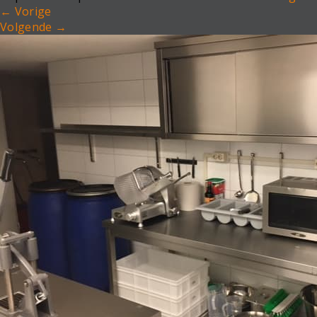
←
Vorige
Volgende
→