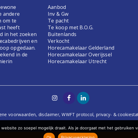
 gewone
Aanbod
e andere
Inv & Gw
n om te
Te pacht
st heeft
Te koop met B.O.G.
d in het zoeken
Buitenlands
ecabedrijven en
Verkocht
koop opgedaan.
Horecamakelaar Gelderland
bekend in de
Horecamakelaar Overijssel
hierin
Horecamakelaar Utrecht
ene voorwaarden
,
disclaimer
,
WWFT protocol
,
privacy- & cookiest
website zo soepel mogelijk draait. Als je doorgaat met het gebruiken v
Ok
Privacyverklaring