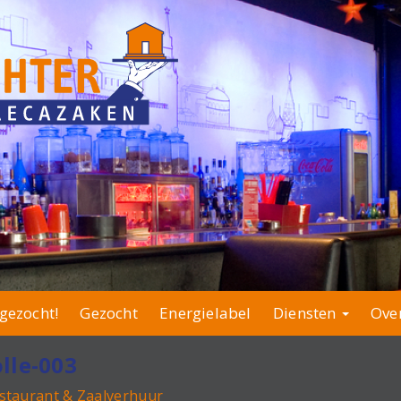
gezocht!
Gezocht
Energielabel
Diensten
Ove
lle-003
estaurant & Zaalverhuur