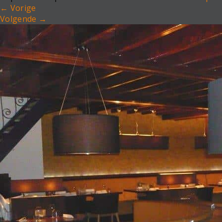
←
Vorige
Volgende
→