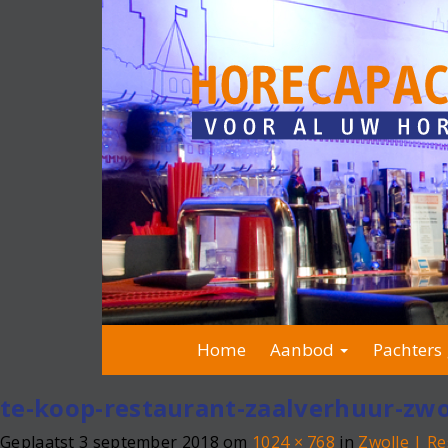
Home
Aanbod
Pachters 
te-koop-restaurant-zaalverhuur-zwo
Geplaatst
3 september 2018
om
1024 × 768
in
Zwolle | R