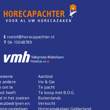
E
roelof@horecapachter.nl
T
06-15048789
 gewone
Aanbod
e andere
Inv & Gw
n om te
Te pacht
st heeft
Te koop met B.O.G.
d in het zoeken
Buitenlands
ecabedrijven en
Verkocht
koop opgedaan.
Horecamakelaar Gelderland