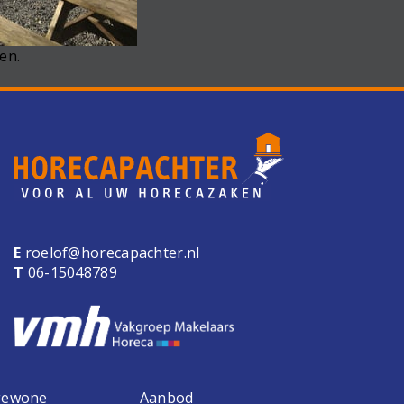
en.
E
roelof@horecapachter.nl
T
06-15048789
 gewone
Aanbod