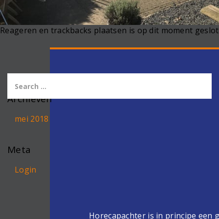
Reageren en trackbacks plaatsen is op dit moment geslot
Archieven
mei 2018
Meta
Login
Horecapachter is in principe een