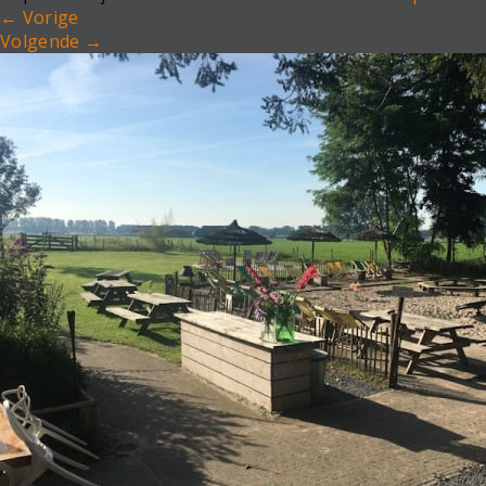
←
Vorige
Volgende
→