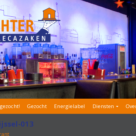
gezocht!
Gezocht
Energielabel
Diensten
Ove
jssel-013
rant