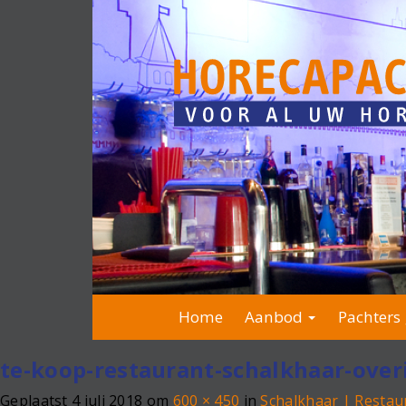
Home
Aanbod
Pachters 
te-koop-restaurant-schalkhaar-overi
Geplaatst
4 juli 2018
om
600 × 450
in
Schalkhaar | Restau