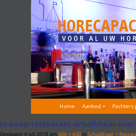
Home
Aanbod
Pachters 
te-koop-restaurant-schalkhaar-overi
Geplaatst
4 juli 2018
om
600 × 450
in
Schalkhaar | Restau