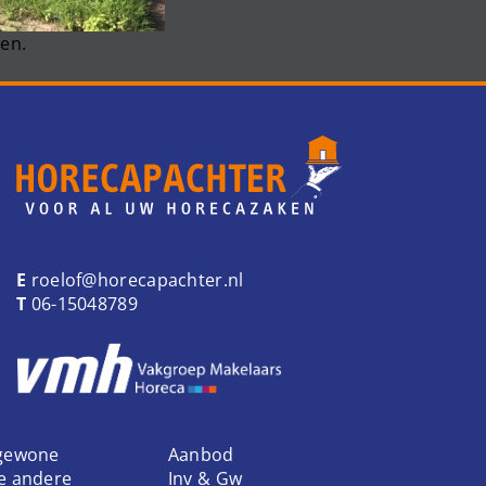
en.
E
roelof@horecapachter.nl
T
06-15048789
 gewone
Aanbod
ke andere
Inv & Gw