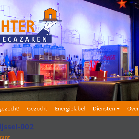
gezocht!
Gezocht
Energielabel
Diensten
Over
jssel-002
rant