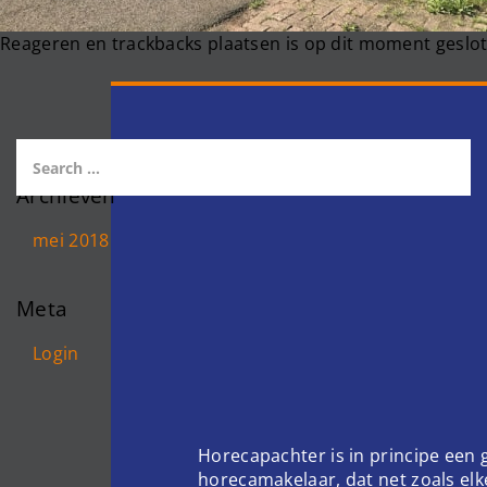
Reageren en trackbacks plaatsen is op dit moment geslot
Archieven
mei 2018
Meta
Login
Horecapachter is in principe een
horecamakelaar, dat net zoals el