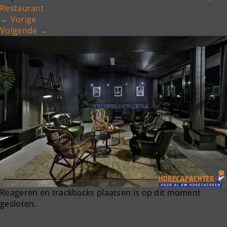
e
Restaurant
n
←
Vorige
a
Volgende
→
v
i
g
a
t
i
o
n
Reageren en trackbacks plaatsen is op dit moment
gesloten.