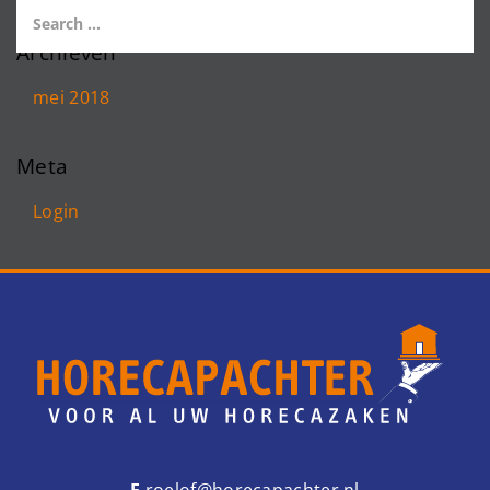
Archieven
mei 2018
Meta
Login
E
roelof@horecapachter.nl