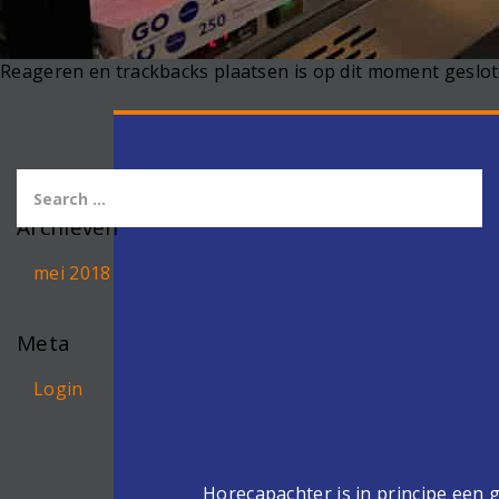
Reageren en trackbacks plaatsen is op dit moment geslot
Archieven
mei 2018
Meta
Login
Horecapachter is in principe een