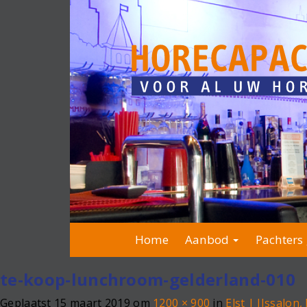
Home
Aanbod
Pachters 
te-koop-lunchroom-gelderland-010
Geplaatst
15 maart 2019
om
1200 × 900
in
Elst | IJssalo