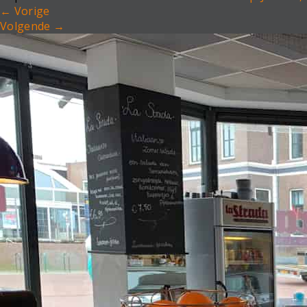
←
Vorige
Volgende
→