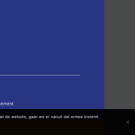
atement
an de website, gaan we er vanuit dat ermee instemt.