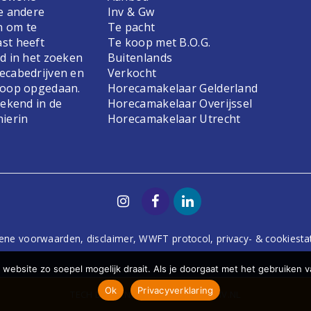
e andere
Inv & Gw
n om te
Te pacht
st heeft
Te koop met B.O.G.
d in het zoeken
Buitenlands
ecabedrijven en
Verkocht
koop opgedaan.
Horecamakelaar Gelderland
bekend in de
Horecamakelaar Overijssel
hierin
Horecamakelaar Utrecht
ene voorwaarden
,
disclaimer
,
WWFT protocol
,
privacy- & cookiest
website zo soepel mogelijk draait. Als je doorgaat met het gebruiken v
Ok
Privacyverklaring
TECH
DODO.NL
| DESIGN
STUDIOVIV.NL