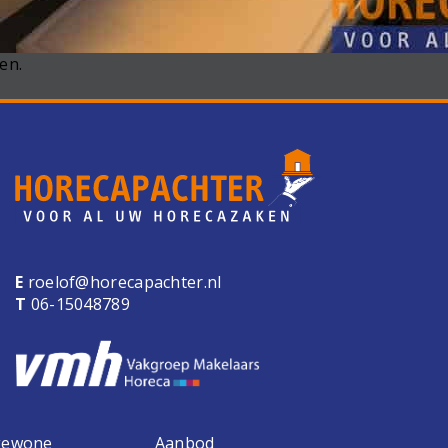
en.
E
roelof@horecapachter.nl
T
06-15048789
 gewone
Aanbod