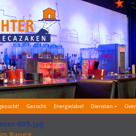
gezocht!
Gezocht
Energielabel
Diensten
Over
nter-005.jpg
om, Brasserie