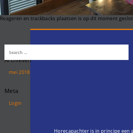
Reageren en trackbacks plaatsen is op dit moment geslot
Archieven
mei 2018
Meta
Login
Horecapachter is in principe een