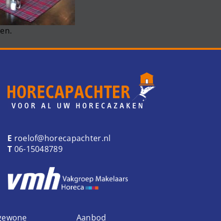
en.
E
roelof@horecapachter.nl
T
06-15048789
 gewone
Aanbod