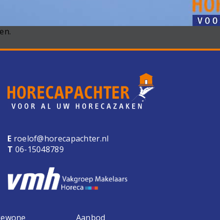
en.
E
roelof@horecapachter.nl
T
06-15048789
 gewone
Aanbod