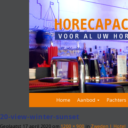
Home
Aanbod
Pachters 
20-view-winter-sunset
Geplaatst
17 april 2020
om
1200 × 900
in
Zweden | Hotel