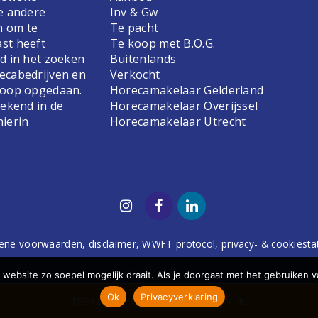
e andere
Inv & Gw
n om te
Te pacht
st heeft
Te koop met B.O.G.
d in het zoeken
Buitenlands
ecabedrijven en
Verkocht
koop opgedaan.
Horecamakelaar Gelderland
bekend in de
Horecamakelaar Overijssel
hierin
Horecamakelaar Utrecht
ene voorwaarden
,
disclaimer
,
WWFT protocol
,
privacy- & cookiest
website zo soepel mogelijk draait. Als je doorgaat met het gebruiken v
Ok
Privacyverklaring
TECH
DODO.NL
| DESIGN
STUDIOVIV.NL