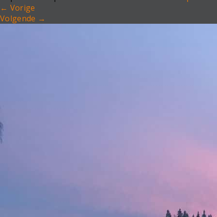
←
Vorige
Volgende
→