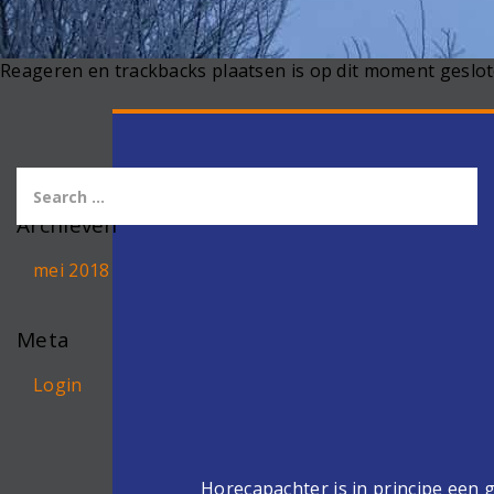
Reageren en trackbacks plaatsen is op dit moment geslot
Archieven
mei 2018
Meta
Login
Horecapachter is in principe een