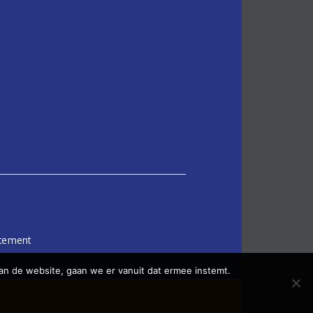
atement
an de website, gaan we er vanuit dat ermee instemt.