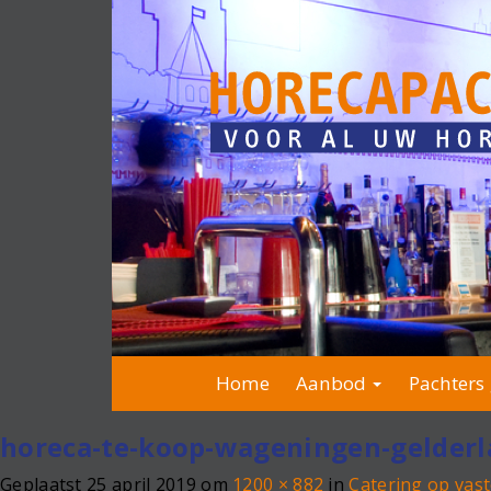
Home
Aanbod
Pachters 
horeca-te-koop-wageningen-gelder
Geplaatst
25 april 2019
om
1200 × 882
in
Catering op vast