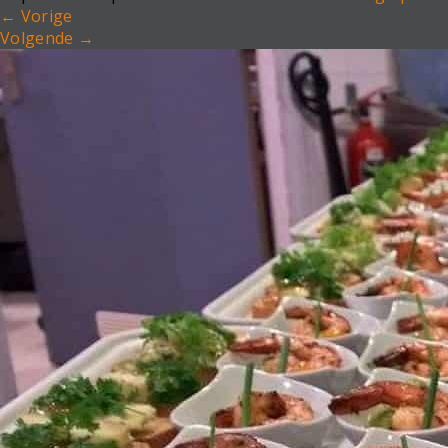
←
Vorige
Volgende
→