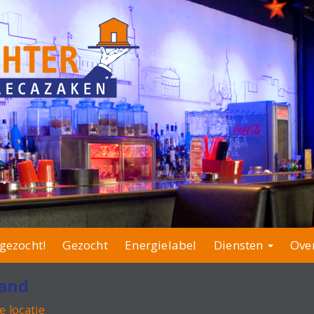
gezocht!
Gezocht
Energielabel
Diensten
Ove
land
e locatie