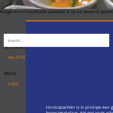
Reageren en trackbacks plaatsen is op dit moment geslot
Archieven
mei 2018
Meta
Login
Horecapachter is in principe een
horecamakelaar, dat net zoals elk