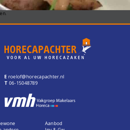
en.
E
roelof@horecapachter.nl
T
06-15048789
 gewone
Aanbod
e andere
Inv & Gw