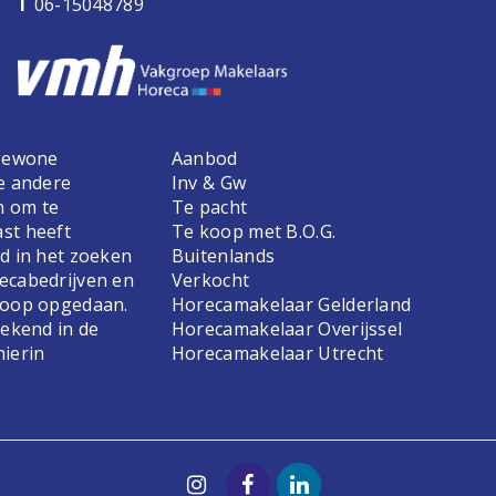
T
06-15048789
 gewone
Aanbod
e andere
Inv & Gw
n om te
Te pacht
st heeft
Te koop met B.O.G.
d in het zoeken
Buitenlands
ecabedrijven en
Verkocht
koop opgedaan.
Horecamakelaar Gelderland
bekend in de
Horecamakelaar Overijssel
hierin
Horecamakelaar Utrecht