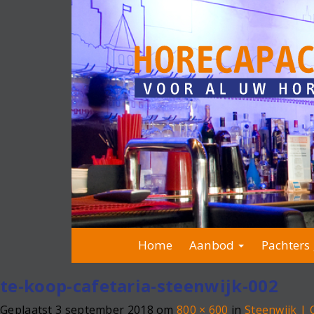
Home
Aanbod
Pachters 
te-koop-cafetaria-steenwijk-002
Geplaatst
3 september 2018
om
800 × 600
in
Steenwijk |