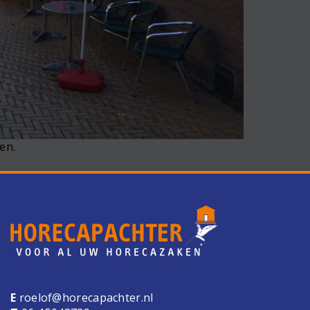
en.
E
roelof@horecapachter.nl