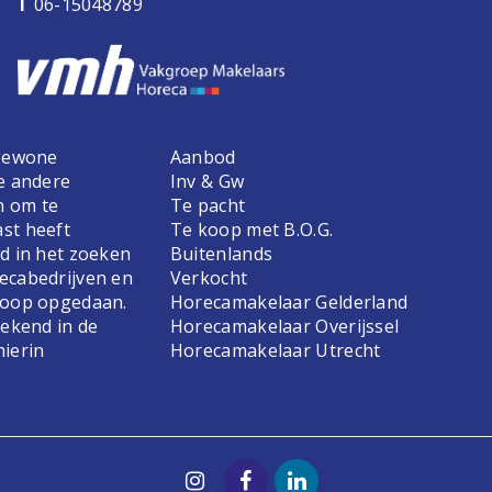
T
06-15048789
 gewone
Aanbod
e andere
Inv & Gw
n om te
Te pacht
st heeft
Te koop met B.O.G.
d in het zoeken
Buitenlands
ecabedrijven en
Verkocht
koop opgedaan.
Horecamakelaar Gelderland
bekend in de
Horecamakelaar Overijssel
hierin
Horecamakelaar Utrecht