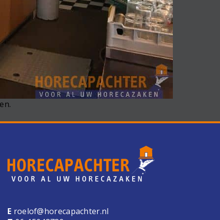
en.
E
roelof@horecapachter.nl