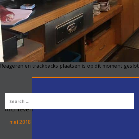
Reageren en trackbacks plaatsen is op dit moment geslot
Archieven
mei 2018