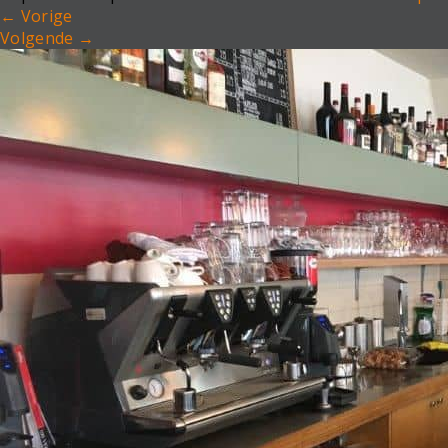
←
Vorige
Volgende
→