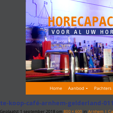
Home
Aanbod
Pachters 
te-koop-café-arnhem-gelderland-01
Geplaatst
1 september 2018
om
800 × 600
in
Arnhem | Ca