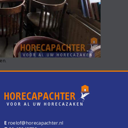
en.
E
roelof@horecapachter.nl