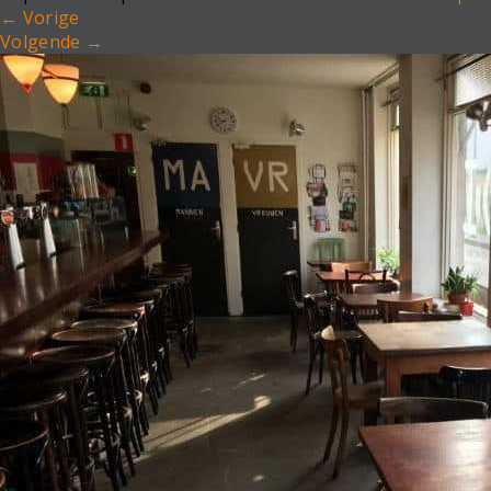
←
Vorige
Volgende
→