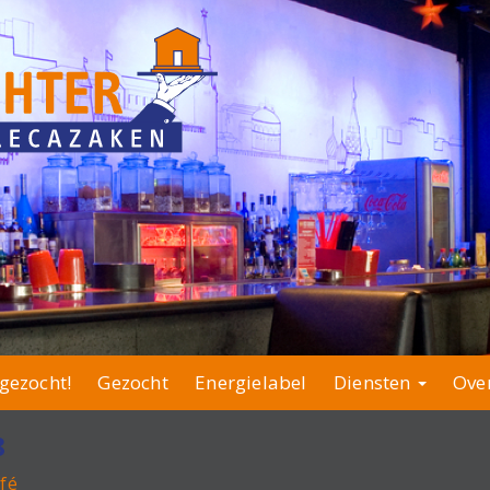
gezocht!
Gezocht
Energielabel
Diensten
Ove
8
fé