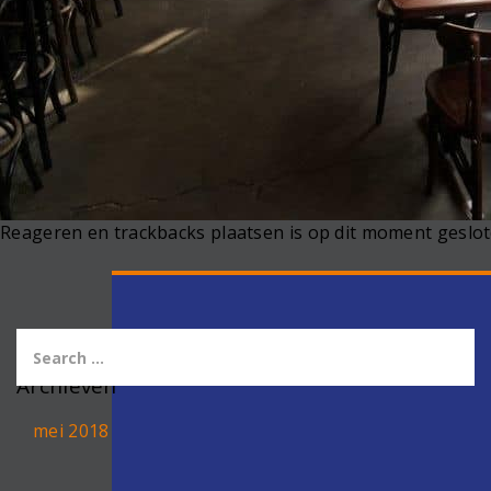
Reageren en trackbacks plaatsen is op dit moment geslot
Archieven
mei 2018