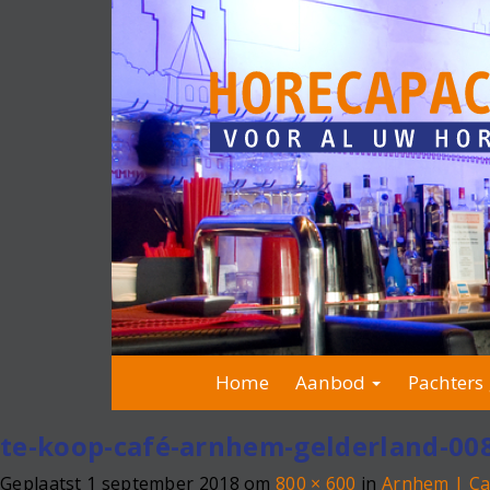
Home
Aanbod
Pachters 
te-koop-café-arnhem-gelderland-00
Geplaatst
1 september 2018
om
800 × 600
in
Arnhem | Ca