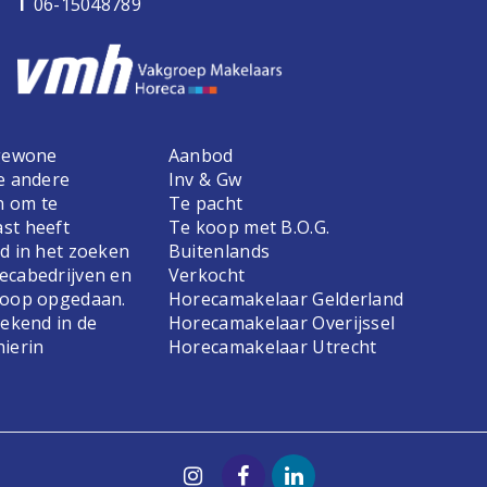
T
06-15048789
 gewone
Aanbod
e andere
Inv & Gw
n om te
Te pacht
st heeft
Te koop met B.O.G.
d in het zoeken
Buitenlands
ecabedrijven en
Verkocht
koop opgedaan.
Horecamakelaar Gelderland
bekend in de
Horecamakelaar Overijssel
hierin
Horecamakelaar Utrecht