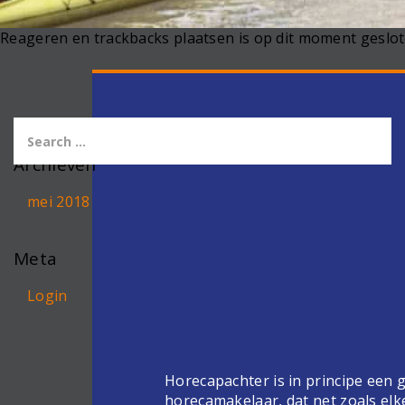
Reageren en trackbacks plaatsen is op dit moment geslot
Archieven
mei 2018
Meta
Login
Horecapachter is in principe een
horecamakelaar, dat net zoals elk