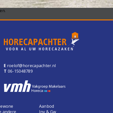
en.
E
roelof@horecapachter.nl
T
06-15048789
 gewone
Aanbod
e andere
Inv & Gw