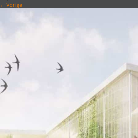
←
Vorige