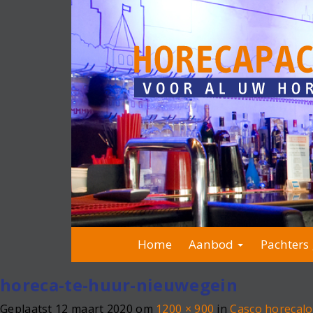
Home
Aanbod
Pachters 
horeca-te-huur-nieuwegein
Geplaatst
12 maart 2020
om
1200 × 900
in
Casco horecalo