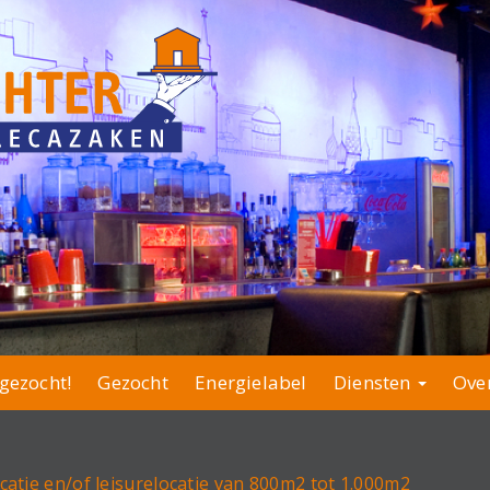
gezocht!
Gezocht
Energielabel
Diensten
Ove
catie en/of leisurelocatie van 800m2 tot 1.000m2