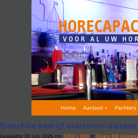
Home
Aanbod
Pachters 
franchise-bedrijf-starten-in-oisterw
Geplaatst
30 juni 2026
om
1200 × 800
in
Spare Rib Expres