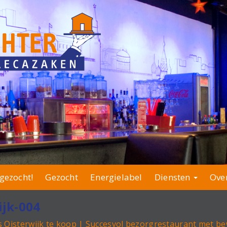
gezocht!
Gezocht
Energielabel
Diensten
Ove
ijk-004
s Oisterwijk te koop | Succesvol bezorgrestaurant met 