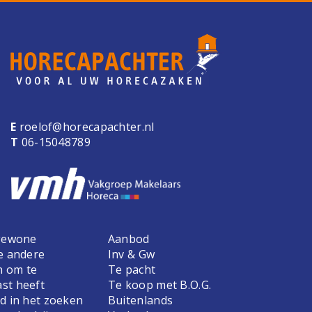
E
roelof@horecapachter.nl
T
06-15048789
 gewone
Aanbod
e andere
Inv & Gw
n om te
Te pacht
st heeft
Te koop met B.O.G.
d in het zoeken
Buitenlands