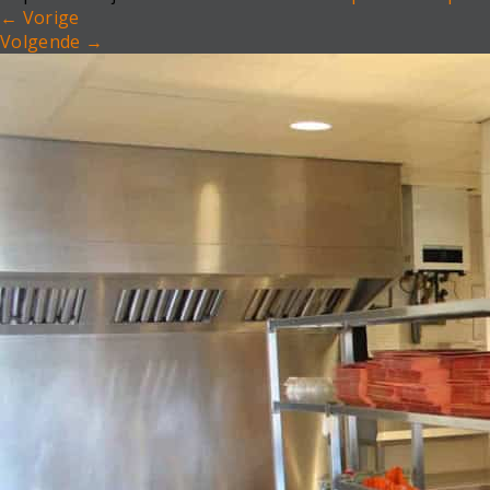
←
Vorige
Volgende
→