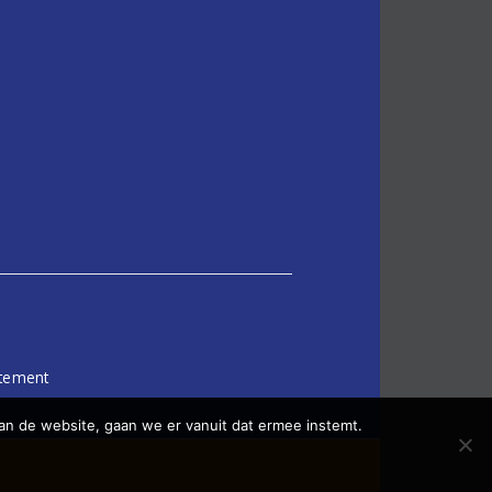
atement
an de website, gaan we er vanuit dat ermee instemt.