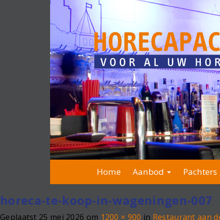
Home
Aanbod
Pachters 
horeca-te-koop-in-wageningen-007
Geplaatst
25 mei 2026
om
1200 × 900
in
Restaurant aan d