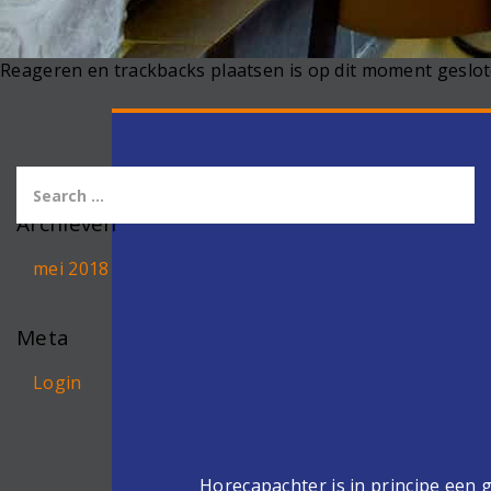
Reageren en trackbacks plaatsen is op dit moment geslot
Archieven
mei 2018
Meta
Login
Horecapachter is in principe een