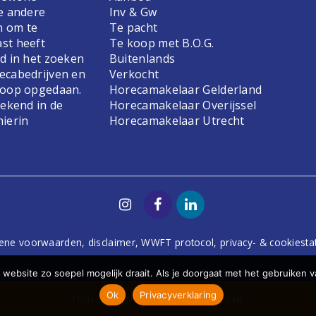
e andere
Inv & Gw
n om te
Te pacht
st heeft
Te koop met B.O.G.
d in het zoeken
Buitenlands
ecabedrijven en
Verkocht
koop opgedaan.
Horecamakelaar Gelderland
bekend in de
Horecamakelaar Overijssel
hierin
Horecamakelaar Utrecht
ene voorwaarden
,
disclaimer
,
WWFT protocol
,
privacy- & cookiest
website zo soepel mogelijk draait. Als je doorgaat met het gebruiken v
Ok
Privacyverklaring
TECH
DODO.NL
| DESIGN
STUDIOVIV.NL