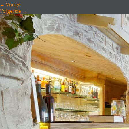
←
Vorige
Volgende
→