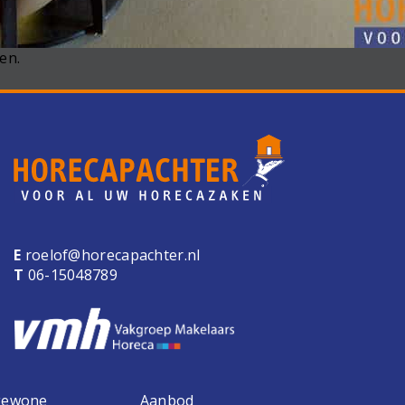
en.
E
roelof@horecapachter.nl
T
06-15048789
 gewone
Aanbod