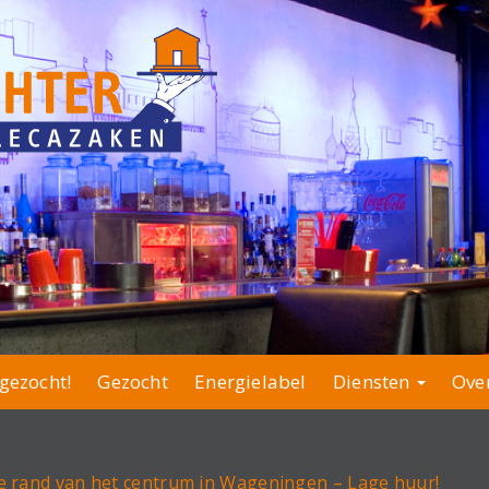
gezocht!
Gezocht
Energielabel
Diensten
Ove
e rand van het centrum in Wageningen – Lage huur!