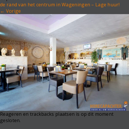
e
de rand van het centrum in Wageningen – Lage huur!
n
←
Vorige
a
v
i
g
a
t
i
o
n
Reageren en trackbacks plaatsen is op dit moment
gesloten.