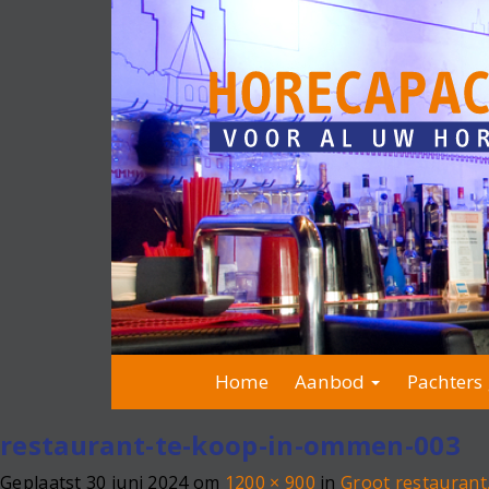
Home
Aanbod
Pachters 
restaurant-te-koop-in-ommen-003
Geplaatst
30 juni 2024
om
1200 × 900
in
Groot restaurant