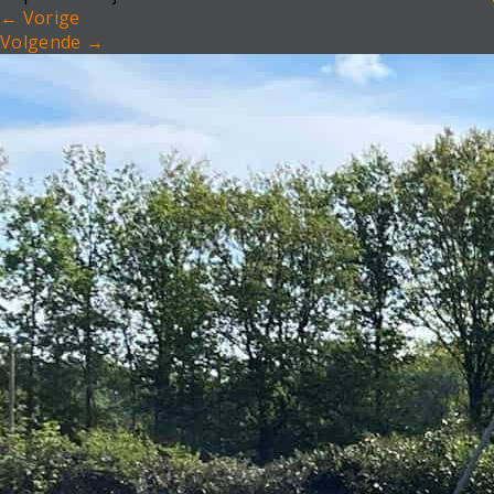
←
Vorige
Volgende
→