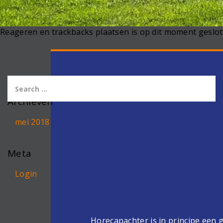
Reageren en trackbacks plaatsen is op dit moment geslot
Archieven
mei 2018
Meta
Login
Horecapachter is in principe een