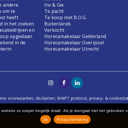
e andere
Inv & Gw
n om te
Te pacht
st heeft
Te koop met B.O.G.
d in het zoeken
Buitenlands
ecabedrijven en
Verkocht
koop opgedaan.
Horecamakelaar Gelderland
bekend in de
Horecamakelaar Overijssel
hierin
Horecamakelaar Utrecht
ene voorwaarden
,
disclaimer
,
WWFT protocol
,
privacy- & cookiest
website zo soepel mogelijk draait. Als je doorgaat met het gebruiken v
Ok
Privacyverklaring
TECH
DODO.NL
| DESIGN
STUDIOVIV.NL