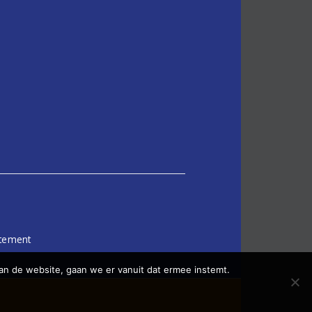
atement
an de website, gaan we er vanuit dat ermee instemt.