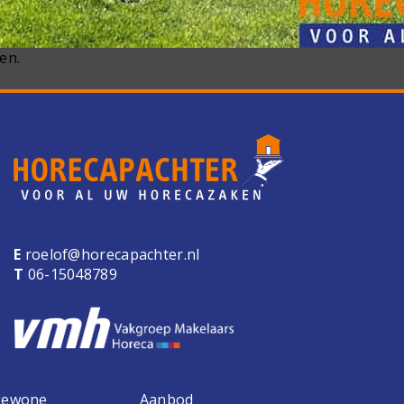
en.
E
roelof@horecapachter.nl
T
06-15048789
 gewone
Aanbod