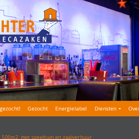
gezocht!
Gezocht
Energielabel
Diensten
Ove
, 500m2, met speeltuin en zaalverhuur