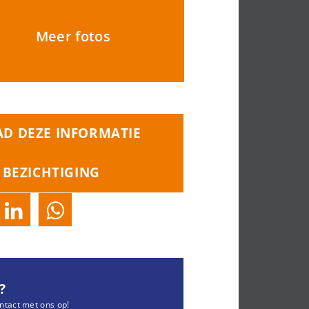
Meer fotos
D DEZE INFORMATIE
 BEZICHTIGING
?
ntact met ons op!