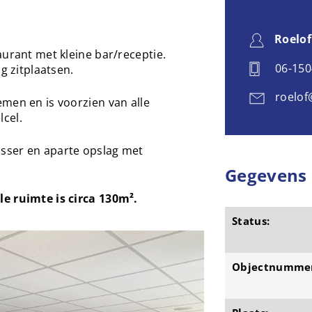
Roelof
aurant met kleine bar/receptie.
06-15
g zitplaatsen.
roelof
men en is voorzien van alle
cel.
sser en aparte opslag met
Gegevens
e ruimte is circa 130m².
Status:
Objectnumme