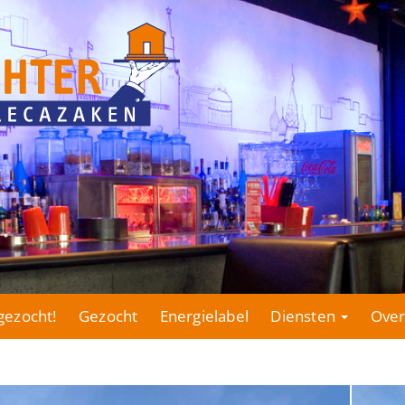
gezocht!
Gezocht
Energielabel
Diensten
Over