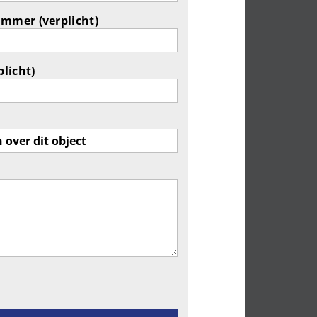
ummer (verplicht)
plicht)
ld leeg te laten.