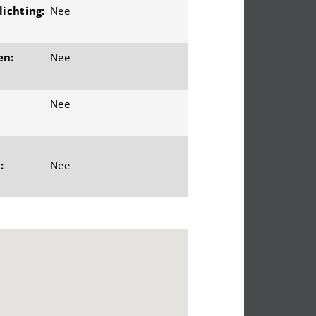
ichting:
Nee
en:
Nee
Nee
:
Nee