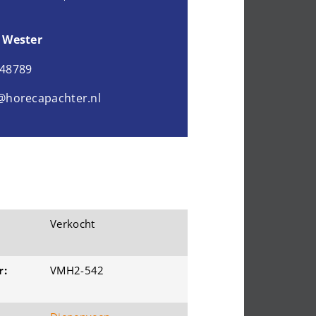
 Wester
048789
@horecapachter.nl
Verkocht
r:
VMH2-542