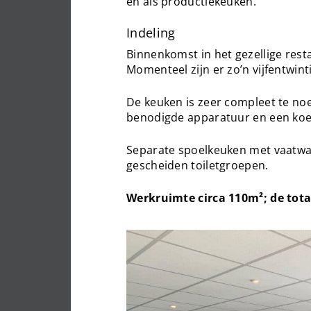
en als productiekeuken.
Indeling
Binnenkomst in het gezellige rest
Momenteel zijn er zo’n vijfentwinti
De keuken is zeer compleet te noe
benodigde apparatuur en een koel
Separate spoelkeuken met vaatwa
gescheiden toiletgroepen.
Werkruimte circa 110m²; de total