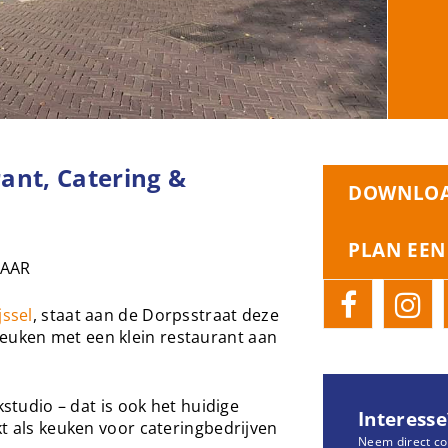
ant, Catering &
DOWNLOA
PLAN EEN
BAAR
jssel
, staat aan de Dorpsstraat deze
uken met een klein restaurant aan
kstudio – dat is ook het huidige
Interesse
kt als keuken voor cateringbedrijven
Neem direct co