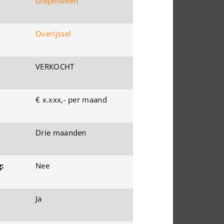
Diepenveen
Overijssel
VERKOCHT
€ x.xxx,- per maand
Drie maanden
:
Nee
Ja