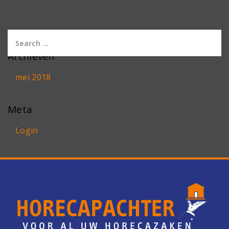
Archieven
mei 2018
Meta
Login