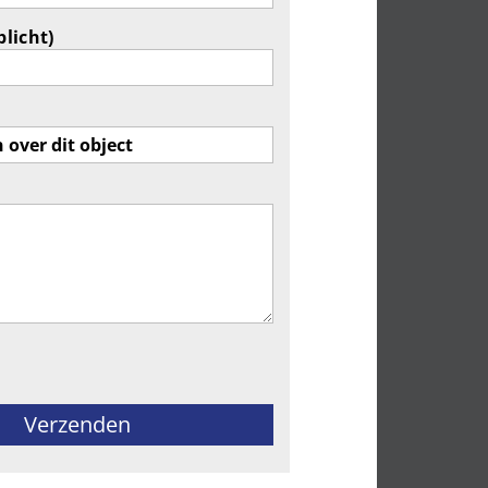
plicht)
ld leeg te laten.