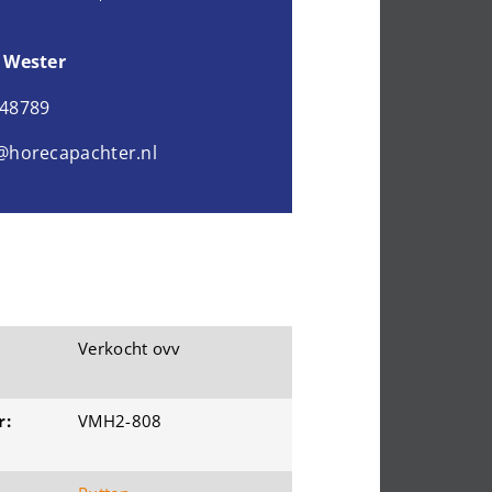
 Wester
048789
@horecapachter.nl
Verkocht ovv
r:
VMH2-808