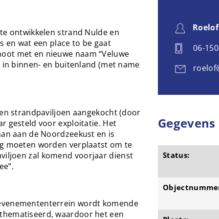
Roelof
 te ontwikkelen strand Nulde en
is en wat een place to be gaat
06-15
moot met en nieuwe naam “Veluwe
s in binnen- en buitenland (met name
roelof
een strandpaviljoen aangekocht (door
Gegevens
r gesteld voor exploitatie. Het
daan aan de Noordzeekust en is
ag moeten worden verplaatst om te
iljoen zal komend voorjaar dienst
Status:
ee”.
Objectnumme
 evenemententerrein wordt komende
thematiseerd, waardoor het een