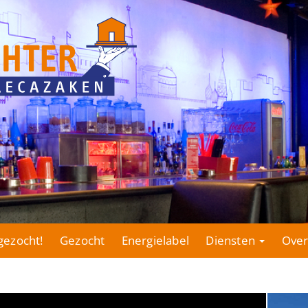
gezocht!
Gezocht
Energielabel
Diensten
Over