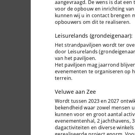
aangevraagd. De wens is dat een t
voor de opbouw en inrichting van 
kunnen wij u in contact brengen m
opbouwers om dit te realiseren.
Leisurelands (grondeigenaar):
Het strandpaviljoen wordt ter ov
door Leisurelands (grondeigenaa
van het paviljoen.
Het paviljoen mag jaarrond blijve
evenementen te organiseren op 
terrein.
Veluwe aan Zee
Wordt tussen 2023 en 2027 ontwik
bekendheid waar zowel mensen uit
kunnen voor en groot aantal activi
evenementenhal, 2 jachthavens, 3
dagactiviteiten en diverse winkels
gerealiseerde project enorm. Voo