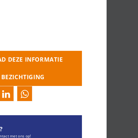
D DEZE INFORMATIE
 BEZICHTIGING
?
ntact met ons op!