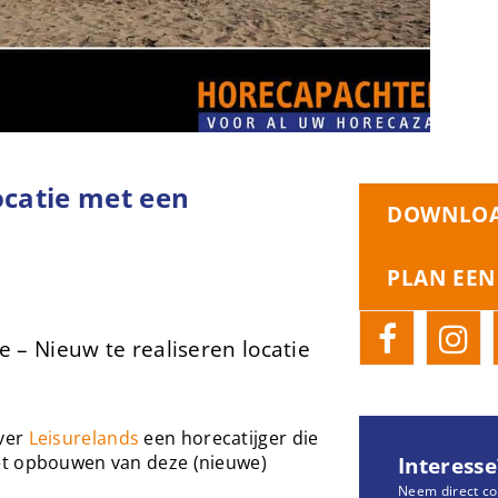
ocatie met een
DOWNLOA
PLAN EEN
 – Nieuw te realiseren locatie
ver
Leisurelands
een horecatijger die
et opbouwen van deze (nieuwe)
Interesse
Neem direct co