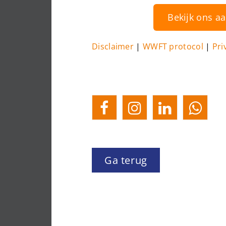
Bekijk ons a
Disclaimer
|
WWFT protocol
|
Pri
Ga terug