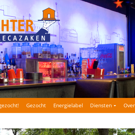
gezocht!
Gezocht
Energielabel
Diensten
Over