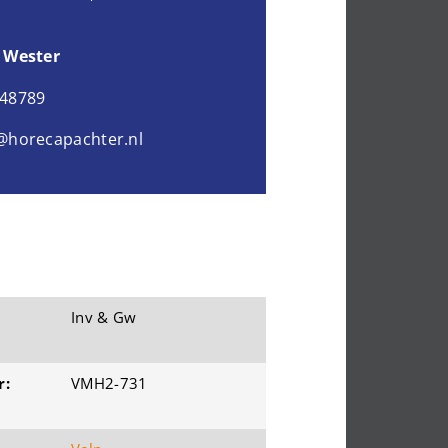
 Wester
048789
@horecapachter.nl
Inv & Gw
r:
VMH2-731