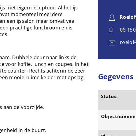
js met eigen receptuur. Al het ijs
 omvat momenteel meerdere
Roelof
leen een ijssalon maar omvat veel
 een prachtige lunchroom en is
06-15
ces.
roelof
raam. Dubbele deur naar links de
te voor koffie, lunch en coupes. In het
fte counter. Rechts achterin de zeer
Gegevens
r een mooie ruime kelder met opslag
Status:
s aan de voorzijde.
Objectnumme
enheid in de buurt.