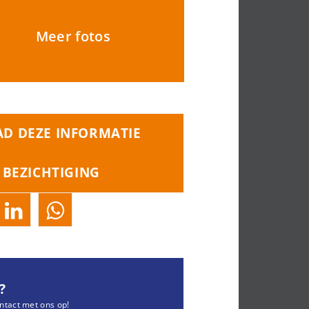
Meer fotos
D DEZE INFORMATIE
 BEZICHTIGING
?
ntact met ons op!