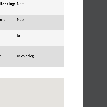
ichting:
Nee
en:
Nee
Ja
:
In overleg