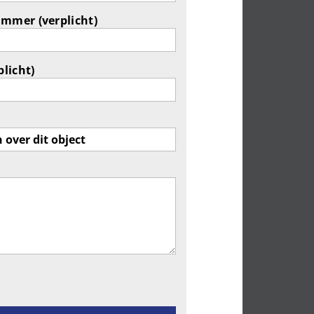
ummer (verplicht)
plicht)
ld leeg te laten.