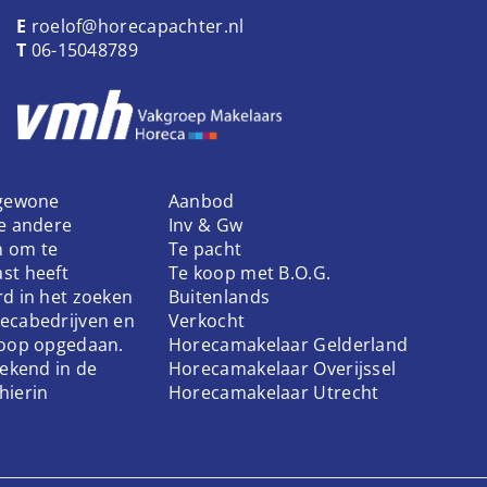
E
roelof@horecapachter.nl
T
06-15048789
 gewone
Aanbod
ke andere
Inv & Gw
n om te
Te pacht
st heeft
Te koop met B.O.G.
rd in het zoeken
Buitenlands
ecabedrijven en
Verkocht
koop opgedaan.
Horecamakelaar Gelderland
bekend in de
Horecamakelaar Overijssel
hierin
Horecamakelaar Utrecht