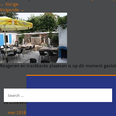
←
Vorige
Volgende
→
Reageren en trackbacks plaatsen is op dit moment geslot
Archieven
mei 2018