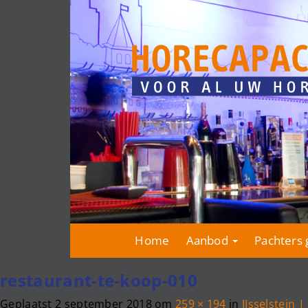
Home
Aanbod
Pachters 
restaurant-te-koop-010
Geplaatst
2 september 2018
om
259 × 194
in
IJsselstein 