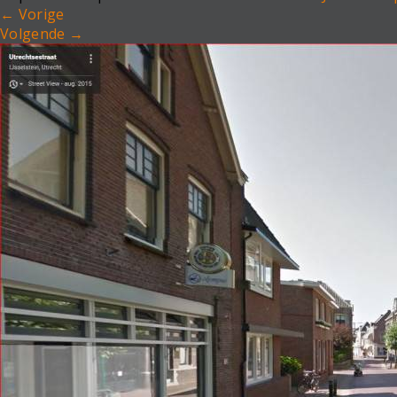
←
Vorige
Volgende
→