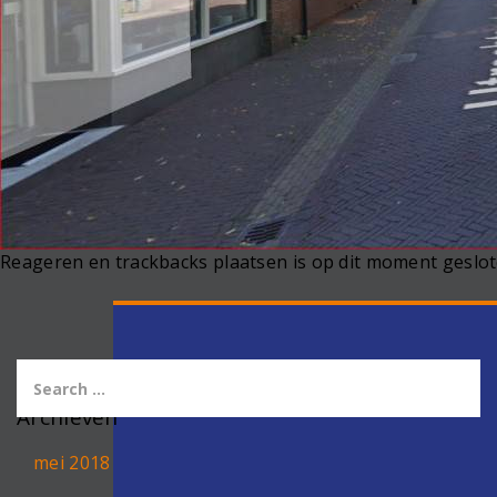
Reageren en trackbacks plaatsen is op dit moment geslot
Archieven
mei 2018