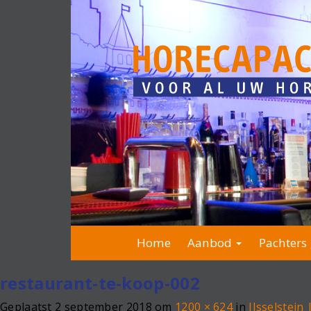
Home
Aanbod
Pachters 
restaurant-te-koop-002
Geplaatst
2 september 2018
om
1200 × 624
in
IJsselstein