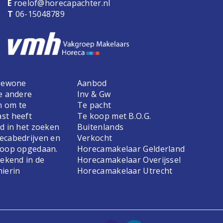
E
roelof@horecapachter.nl
T
06-15048789
 gewone
Aanbod
e andere
Inv & Gw
n om te
Te pacht
st heeft
Te koop met B.O.G.
d in het zoeken
Buitenlands
ecabedrijven en
Verkocht
koop opgedaan.
Horecamakelaar Gelderland
bekend in de
Horecamakelaar Overijssel
hierin
Horecamakelaar Utrecht