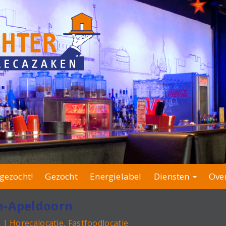
gezocht!
Gezocht
Energielabel
Diensten
Ove
n-Apeldoorn
| Horecalocatie, Fastfoodlocatie