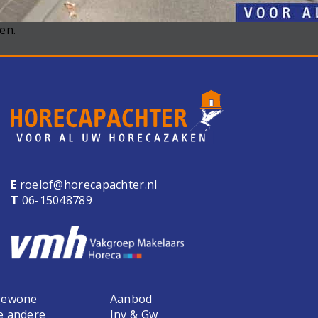
en.
E
roelof@horecapachter.nl
T
06-15048789
 gewone
Aanbod
e andere
Inv & Gw