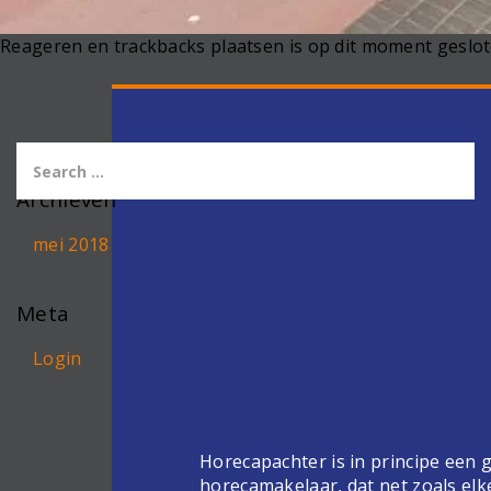
Reageren en trackbacks plaatsen is op dit moment geslot
Archieven
mei 2018
Meta
Login
Horecapachter is in principe een
horecamakelaar, dat net zoals elk