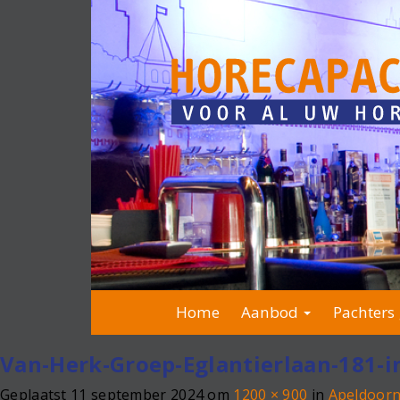
Home
Aanbod
Pachters 
Van-Herk-Groep-Eglantierlaan-181-i
Geplaatst
11 september 2024
om
1200 × 900
in
Apeldoorn 