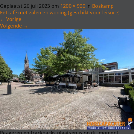
e
Geplaatst
26 juli 2023
om
1200 × 900
in
Boskamp |
n
Eetcafé met zalen en woning (geschikt voor leisure)
a
←
Vorige
v
Volgende
→
i
g
a
t
i
o
n
Reageren en trackbacks plaatsen is op dit moment