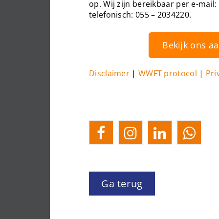
op. Wij zijn bereikbaar per e-mail:
telefonisch: 055 – 2034220.
Bekijk ons a
Disclaimer
|
WWFT protocol
|
Pri
Ga terug