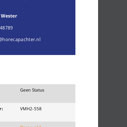
 Wester
048789
@horecapachter.nl
Geen Status
r:
VMH2-558