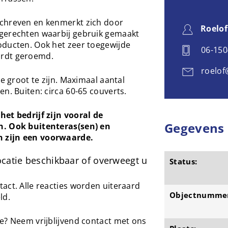
schreven en kenmerkt zich door
Roelof
gerechten waarbij gebruik gemaakt
oducten. Ook het zeer toegewijde
06-15
ordt geroemd.
roelof
te groot te zijn. Maximaal aantal
n. Buiten: circa 60-65 couverts.
het bedrijf zijn vooral de
Gegevens
n. Ook buitenteras(sen) en
 zijn een voorwaarde.
ocatie beschikbaar of overweegt u
Status:
act. Alle reacties worden uiteraard
Objectnumme
ld.
e? Neem vrijblijvend contact met ons