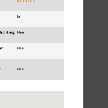
Barneveld
Ja
ichting:
Nee
en:
Nee
:
Nee