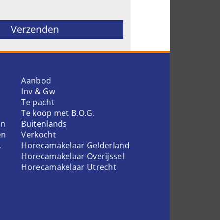
ld leeg te laten.
Aanbod
Inv & Gw
Te pacht
Te koop met B.O.G.
en
Buitenlands
en
Verkocht
.
Horecamakelaar Gelderland
Horecamakelaar Overijssel
Horecamakelaar Utrecht