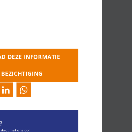
D DEZE INFORMATIE
 BEZICHTIGING
?
ntact met ons op!