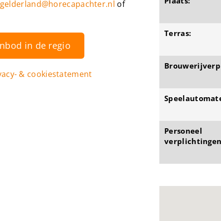
Plaats:
gelderland@horecapachter.nl
of
Terras:
anbod in de regio
Brouwerijverpl
vacy- & cookiestatement
Speelautomat
Personeel
verplichtingen