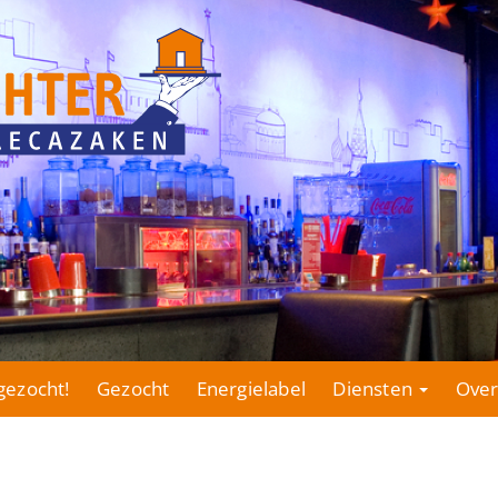
gezocht!
Gezocht
Energielabel
Diensten
Over