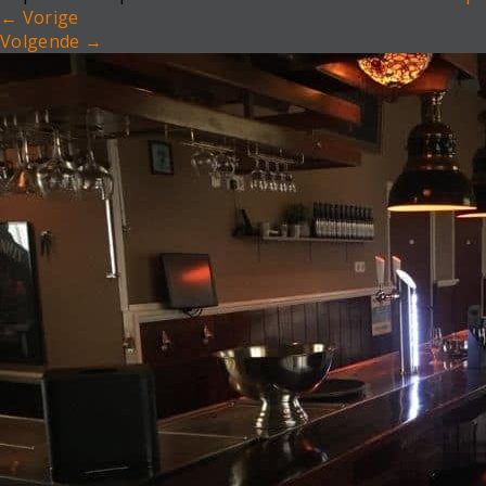
←
Vorige
Volgende
→