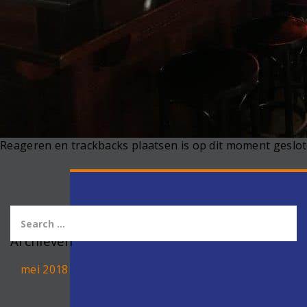
Reageren en trackbacks plaatsen is op dit moment geslot
Archieven
mei 2018