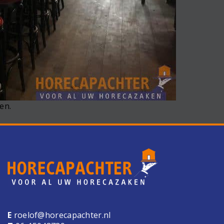
en.
E
roelof@horecapachter.nl