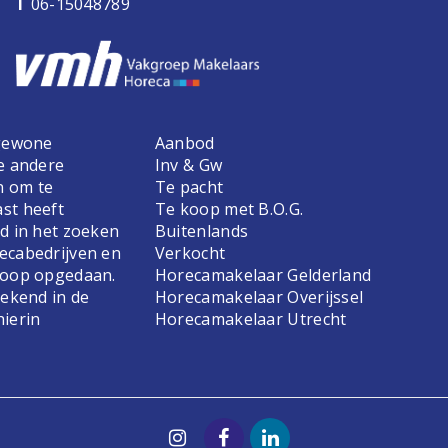
T
06-15048789
 gewone
Aanbod
e andere
Inv & Gw
n om te
Te pacht
st heeft
Te koop met B.O.G.
d in het zoeken
Buitenlands
ecabedrijven en
Verkocht
koop opgedaan.
Horecamakelaar Gelderland
bekend in de
Horecamakelaar Overijssel
hierin
Horecamakelaar Utrecht