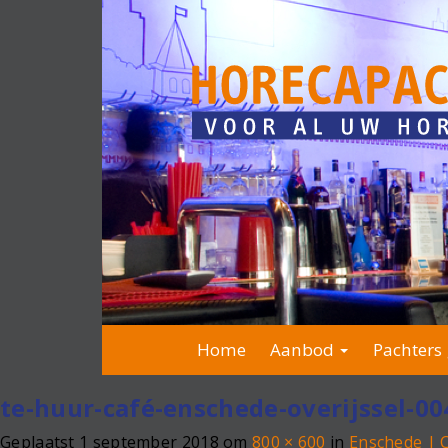
Home
Aanbod
Pachters 
te-huur-café-enschede-overijssel-00
Geplaatst
1 september 2018
om
800 × 600
in
Enschede | 