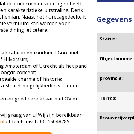
t dat de ondernemer voor ogen heeft
n karakteristieke uitstraling. Denk
 Bohemian. Naast het horecagedeelte is
Gegevens
 die verhuurd kan worden voor
te dining, et cetera.
Status:
alocatie in en rondom ’t Gooi met
Objectnummer
f Hilversum;
ing Amsterdam of Utrecht als het pand
 beoogde concept;
provincie:
epaalde charme of historie;
rca 50 met mogelijkheden voor een
Terras:
egen en goed bereikbaar met OV en
wij graag van u! Wij zijn bereikbaar
Brouwerijverpl
nl
of telefonisch: 06-15048789.