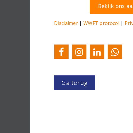
Bekijk ons aa
Disclaimer
|
WWFT protocol
|
Pri
Ga terug