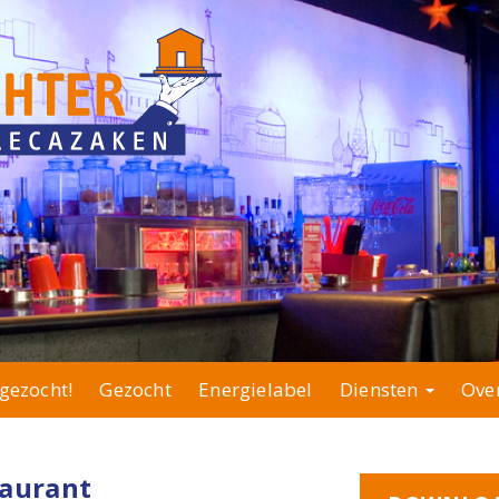
gezocht!
Gezocht
Energielabel
Diensten
Ove
taurant