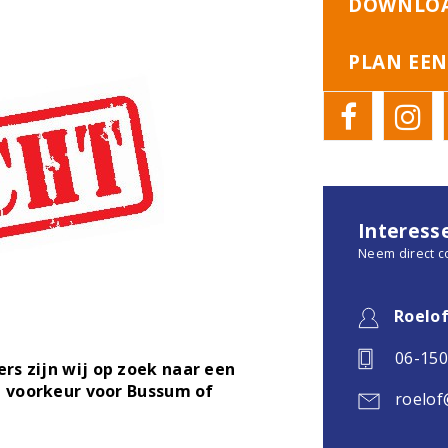
DOWNLOA
PLAN EEN
Interess
Neem direct c
Roelo
06-15
rs zijn wij op zoek naar een
n voorkeur voor Bussum of
roelof