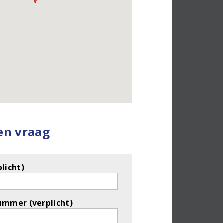
een vraag
licht)
ummer (verplicht)