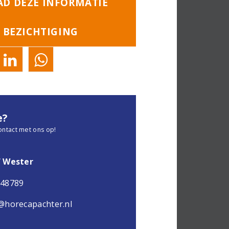
D DEZE INFORMATIE
 BEZICHTIGING
e?
ontact met ons op!
f Wester
048789
@horecapachter.nl