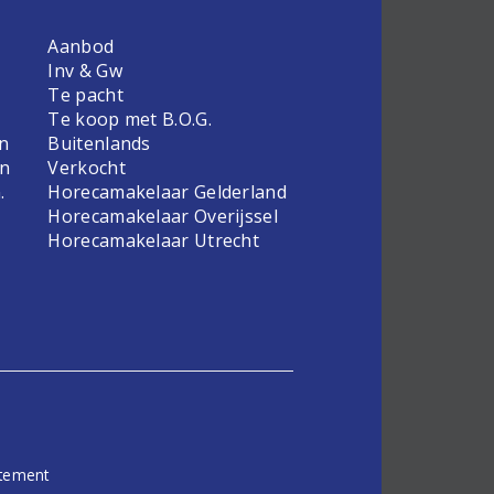
Aanbod
Inv & Gw
Te pacht
Te koop met B.O.G.
en
Buitenlands
en
Verkocht
.
Horecamakelaar Gelderland
Horecamakelaar Overijssel
Horecamakelaar Utrecht
atement