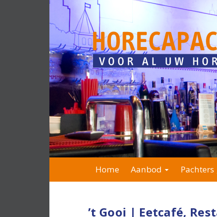
Home
Aanbod
Pachters 
’t Gooi | Eetcafé, Res