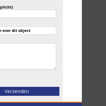
rplicht)
eld leeg te laten.